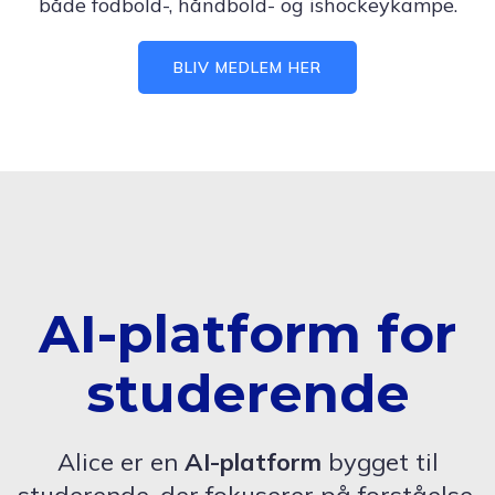
både fodbold-, håndbold- og ishockeykampe.
BLIV MEDLEM HER
AI-platform for
studerende
Alice er en
AI-platform
bygget til