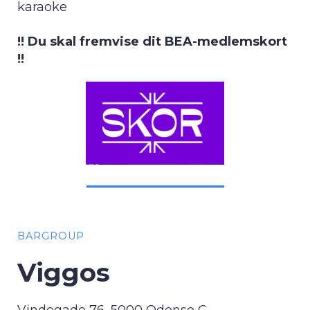
karaoke
!! Du skal fremvise dit BEA-medlemskort
!!
BARGROUP
Viggos
Vindegade 76, 5000 Odense C