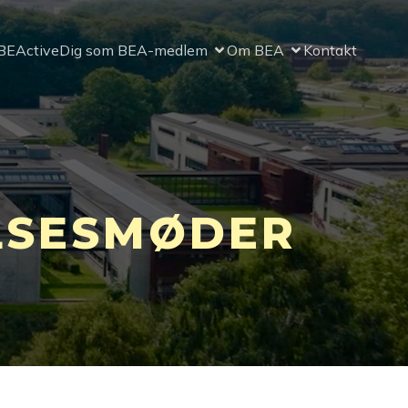
BEActive
Dig som BEA-medlem
Om BEA
Kontakt
LSESMØDER