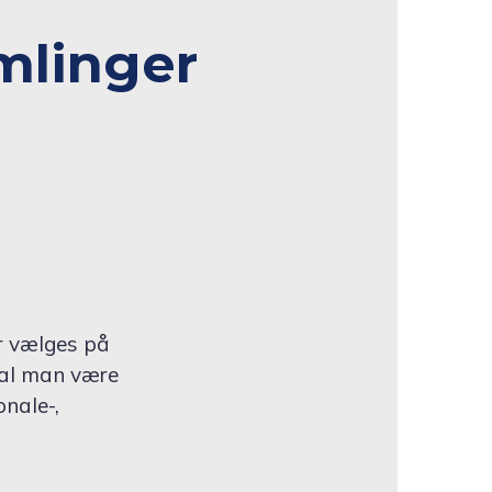
mlinger
r vælges på
kal man være
nale-,