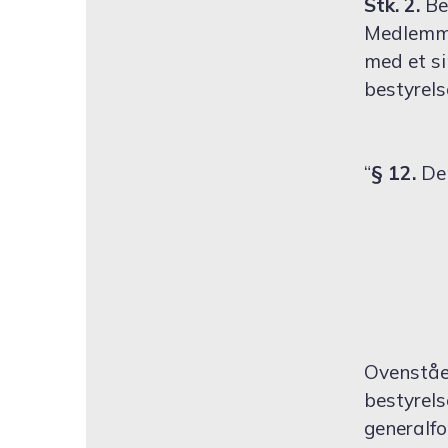
Stk. 2.
Be
Medlemme
med et si
bestyrel
“
§ 12.
De
Ovenståe
bestyrels
generalf