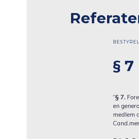
Referate
BESTYREL
§ 7
“
§ 7.
Fore
en genera
medlem af
Cand.merc