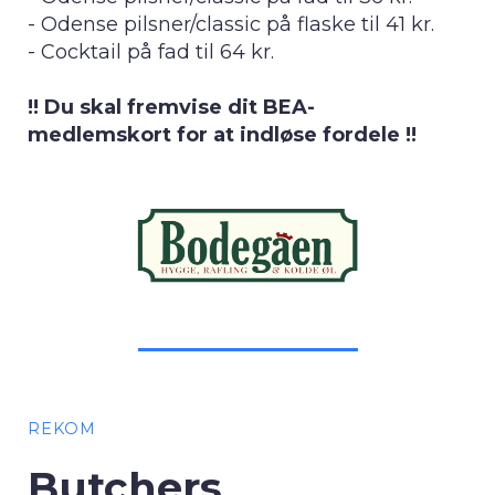
- Odense pilsner/classic på flaske til 41 kr.
- Cocktail på fad til 64 kr.
!! Du skal fremvise dit BEA-
medlemskort for at indløse fordele !!
REKOM
Butchers