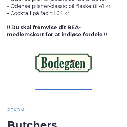
- Odense pilsner/classic på flaske til 41 kr.
- Cocktail på fad til 64 kr.
!! Du skal fremvise dit BEA-
medlemskort for at indløse fordele !!
REKOM
Butchers