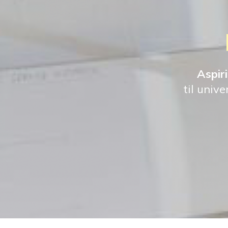
Aspiri
til univ