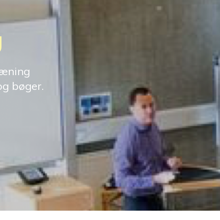
g
ræning
og bøger.