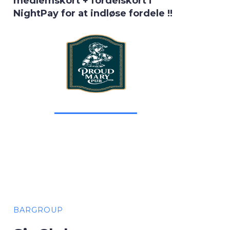
medlemskort + fordelskort i
NightPay for at indløse fordele !!
BARGROUP