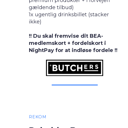
premium produkter + i forvejen
gældende tilbud)
1x ugentlig drinksbillet (stacker
ikke)
!! Du skal fremvise dit BEA-
medlemskort + fordelskort i
NightPay for at indløse fordele !!
REKOM