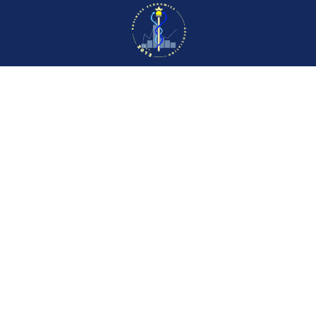
CVR: 34773432
© 2026 BEA - Erhvervsøkonomisk
Forening
Campusvej 55
DK-5230 Odense M
Danmark
Arrangementer
Bliv medlem