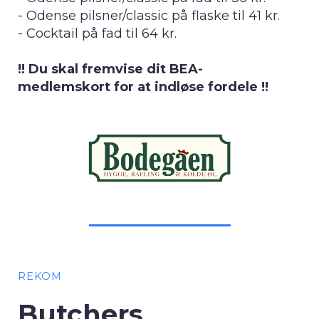
- Odense pilsner/classic på flaske til 41 kr.
- Cocktail på fad til 64 kr.
!! Du skal fremvise dit BEA-
medlemskort for at indløse fordele !!
REKOM
Butchers