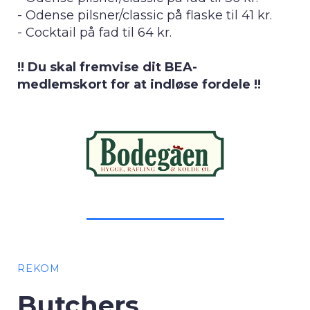
- Odense pilsner/classic på flaske til 41 kr.
- Cocktail på fad til 64 kr.
!! Du skal fremvise dit BEA-
medlemskort for at indløse fordele !!
REKOM
Butchers