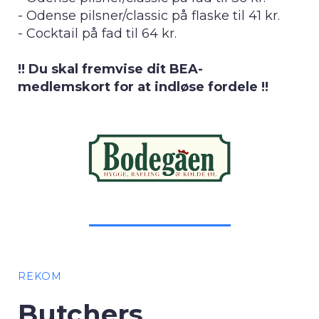
- Odense pilsner/classic på flaske til 41 kr.
- Cocktail på fad til 64 kr.
!! Du skal fremvise dit BEA-
medlemskort for at indløse fordele !!
REKOM
Butchers