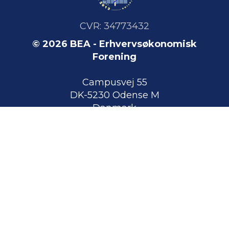
CVR: 34773432
© 2026 BEA - Erhvervsøkonomisk
Forening
Campusvej 55
DK-5230 Odense M
Danmark
Arrangementer
Bliv medlem
Medlemsfordele