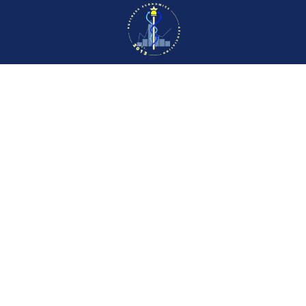
CVR: 34773432
© 2026 BEA - Erhvervsøkonomisk
Forening
Campusvej 55
DK-5230 Odense M
Danmark
Arrangementer
Bliv medlem