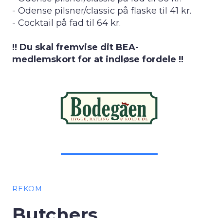
- Odense pilsner/classic på flaske til 41 kr.
- Cocktail på fad til 64 kr.
!! Du skal fremvise dit BEA-
medlemskort for at indløse fordele !!
REKOM
Butchers