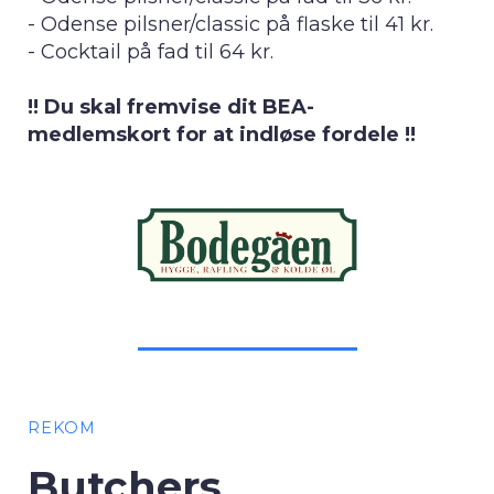
- Odense pilsner/classic på flaske til 41 kr.
- Cocktail på fad til 64 kr.
!! Du skal fremvise dit BEA-
medlemskort for at indløse fordele !!
REKOM
Butchers