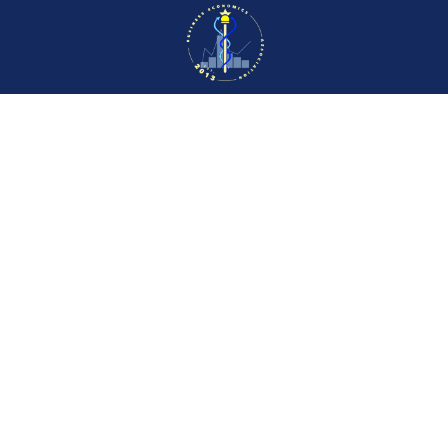
CVR: 34773432
© 2026 BEA - Erhvervsøkonomisk
Forening
Campusvej 55
DK-5230 Odense M
Danmark
Arrangementer
Bliv medlem