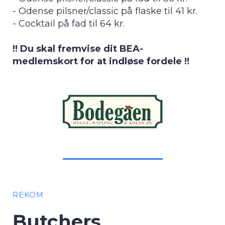
- Odense pilsner/classic på flaske til 41 kr.
- Cocktail på fad til 64 kr.
!! Du skal fremvise dit BEA-
medlemskort for at indløse fordele !!
REKOM
Butchers