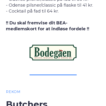
- Odense pilsner/classic på flaske til 41 kr.
- Cocktail på fad til 64 kr.
!! Du skal fremvise dit BEA-
medlemskort for at indløse fordele !!
REKOM
Butchers