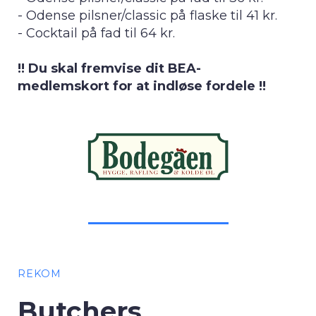
- Odense pilsner/classic på flaske til 41 kr.
- Cocktail på fad til 64 kr.
!! Du skal fremvise dit BEA-
medlemskort for at indløse fordele !!
REKOM
Butchers