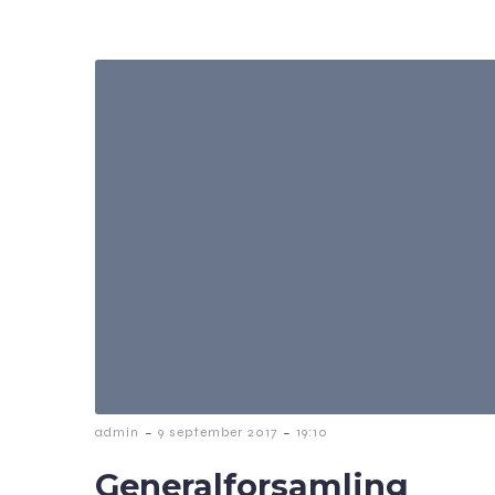
-
-
admin
9 september 2017
19:10
Generalforsamling