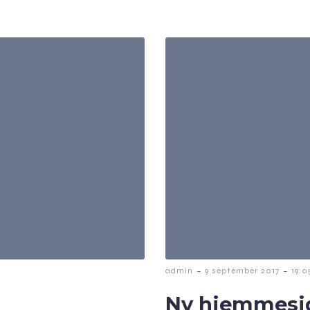
-
-
admin
9 september 2017
19:0
Ny hjemmesi