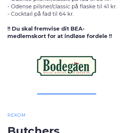
- Odense pilsner/classic på flaske til 41 kr.
- Cocktail på fad til 64 kr.
!! Du skal fremvise dit BEA-
medlemskort for at indløse fordele !!
REKOM
Butchers