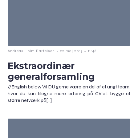
-
-
Andreas Holm Bartelsen
22 maj 2019
11:46
Ekstraordinær
generalforsamling
//English below Vil DU gerne være en del af et ungt team,
hvor du kan tilegne mere erfaring på CV’et, bygge et
større netværk på[…]