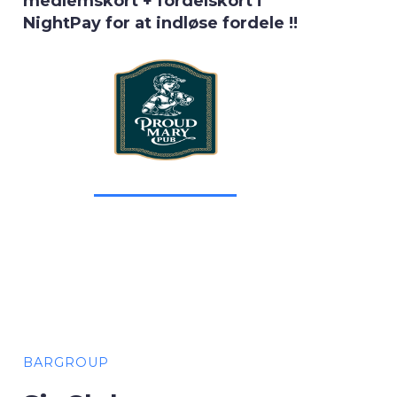
medlemskort + fordelskort i
NightPay for at indløse fordele !!
BARGROUP