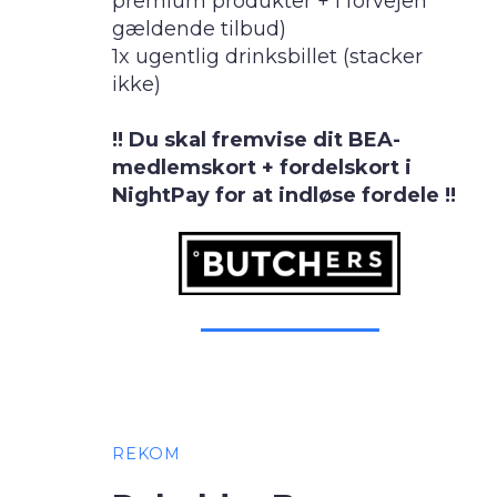
premium produkter + i forvejen
gældende tilbud)
1x ugentlig drinksbillet (stacker
ikke)
!! Du skal fremvise dit BEA-
medlemskort + fordelskort i
NightPay for at indløse fordele !!
REKOM