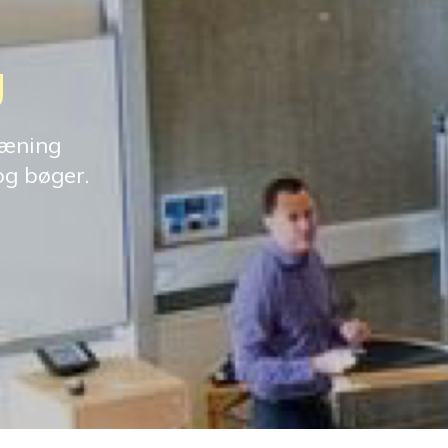
g
ræning
og bøger.