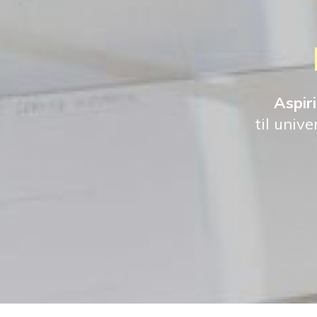
Aspiri
til univ